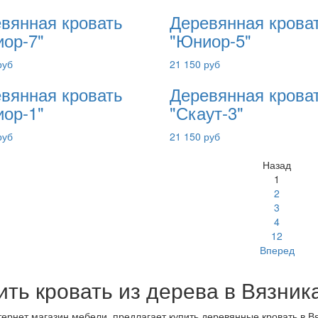
вянная кровать
Деревянная крова
ор-7"
"Юниор-5"
руб
21 150 руб
вянная кровать
Деревянная крова
ор-1"
"Скаут-3"
руб
21 150 руб
Назад
1
2
3
4
12
Вперед
ить кровать из дерева в Вязник
ернет магазин мебели, предлагает купить деревянные кровать в В