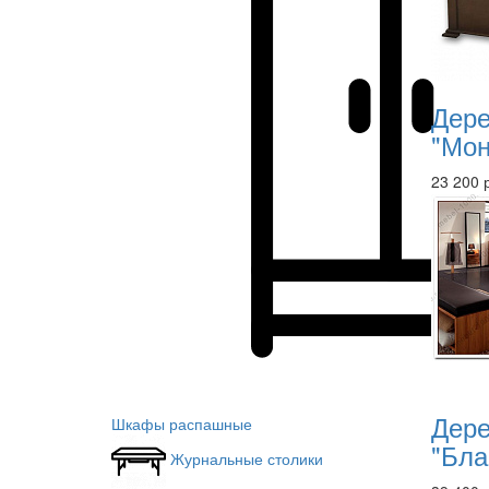
Дере
"Мон
23 200 
Дере
Шкафы распашные
"Бла
Журнальные столики