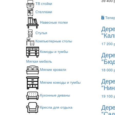
39 400 
ТВ стойки
Стеллажи
Тепер
Навесные полки
Дере
Стулья
"Кал
Компьютерные столы
17 200 
Комоды и тумбы
Дере
"Бюд
Мягкая мебель
Мягкие кровати
18 000 
Дере
Мягкие комоды и тумбы
"Нин
Кухонные диваны
19 100 
Дере
Кресла для отдыха
"Сад