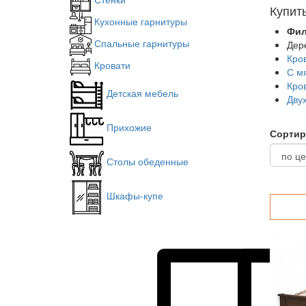
Купит
Кухонные гарнитуры
Фил
Спальные гарнитуры
Дер
Кро
Кровати
С м
Кро
Детская мебель
Дву
Прихожие
Сортир
Столы обеденные
Шкафы-купе