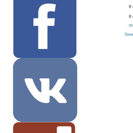
8
8 
m
Зака