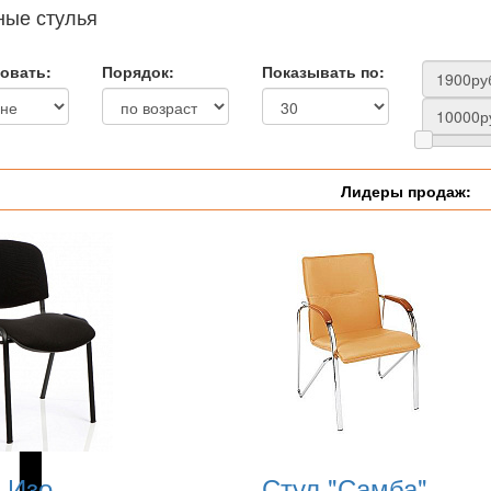
ые стулья
овать:
Порядок:
Показывать по:
Лидеры продаж:
 Изо
Стул "Самба"