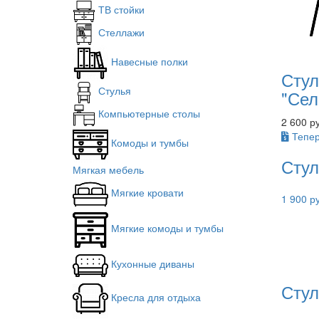
ТВ стойки
Стеллажи
Навесные полки
Сту
Стулья
"Сел
Компьютерные столы
2 600 р
Тепер
Комоды и тумбы
Стул
Мягкая мебель
Мягкие кровати
1 900 р
Мягкие комоды и тумбы
Кухонные диваны
Стул
Кресла для отдыха