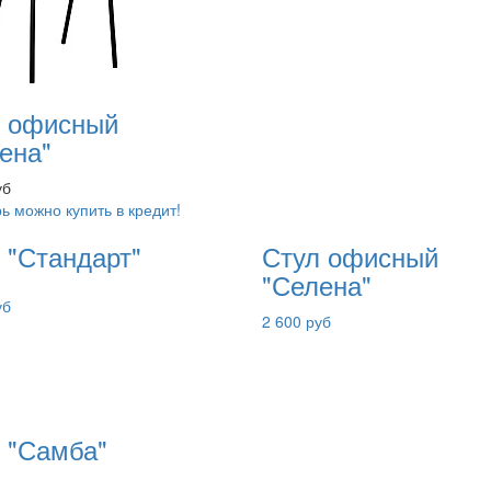
л офисный
ена"
уб
ь можно купить в кредит!
 "Стандарт"
Стул офисный
"Селена"
уб
2 600 руб
 "Самба"