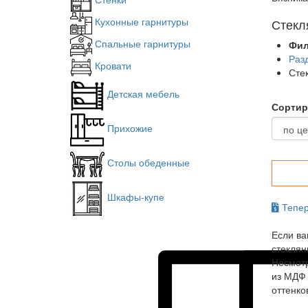
Кухонные гарнитуры
Стекл
Спальные гарнитуры
Фил
Раз
Кровати
Сте
Детская мебель
Сортир
Прихожие
Столы обеденные
Шкафы-купе
Тепер
Если ва
стеклян
Несмотр
из МДФ 
оттенко