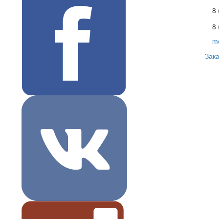
8
8 
m
Зака