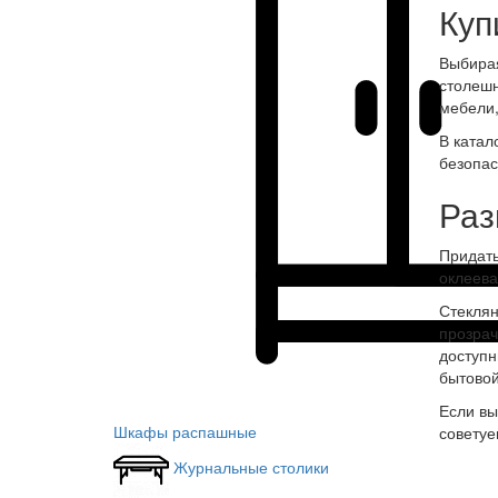
Куп
Выбирая
столешн
мебели,
В катал
безопас
Раз
Придать
оклеева
Стеклян
прозрач
доступн
бытовой
Если вы
Шкафы распашные
советуе
Журнальные столики