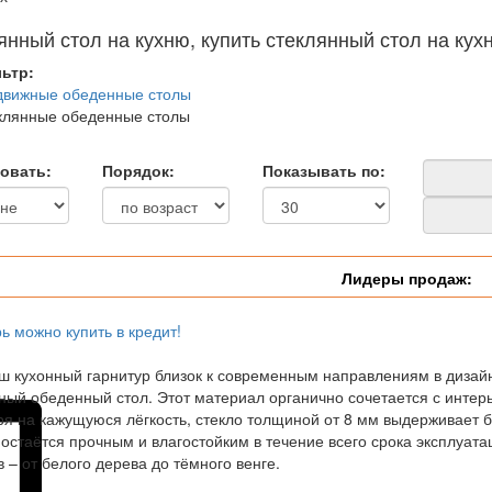
янный стол на кухню, купить стеклянный стол на кух
ьтр:
движные обеденные столы
клянные обеденные столы
овать:
Порядок:
Показывать по:
Лидеры продаж:
ь можно купить в кредит!
ш кухонный гарнитур близок к современным направлениям в дизайн
ный обеденный стол. Этот материал органично сочетается с интер
я на кажущуюся лёгкость, стекло толщиной от 8 мм выдерживает б
остаётся прочным и влагостойким в течение всего срока эксплуата
в – от белого дерева до тёмного венге.