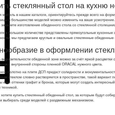
ить стеклянный стол на кухню 
 мебель в нашем каталоге, ориентируйтесь прежде всего на форму
ицы в большинстве моделей можно изменить на ваше усмотрение. 
 закажите изготовление обеденного стола со стеклянной столешни
оге в большом количестве представлены прямоугольные кухонные ст
ности, мы предлагаем круглые и овальные стеклянные обеденные 
нообразие в оформлении стекл
 выразительности обеденной зоне можно за счёт яркой расцветки 
ется с внутренней стороны пленкой ORACAL нужного цвета.
ное полотно на плите ДСП придаст солидности и монументальност
ным стеклом словно растворяется в пространстве, такой вариант 
ы ещё оттенки графит и бронза, которые могут создать интересны
 техникой.
 хотите купить стеклянный обеденный стол, за которым будут собир
м выбирать среди моделей с раздвижным механизмом.