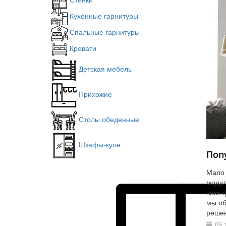
Кухонные гарнитуры
Спальные гарнитуры
Кровати
Детская мебель
Прихожие
Столы обеденные
Шкафы-купе
Поп
Мало 
модул
веке 
мы об
решен
05.