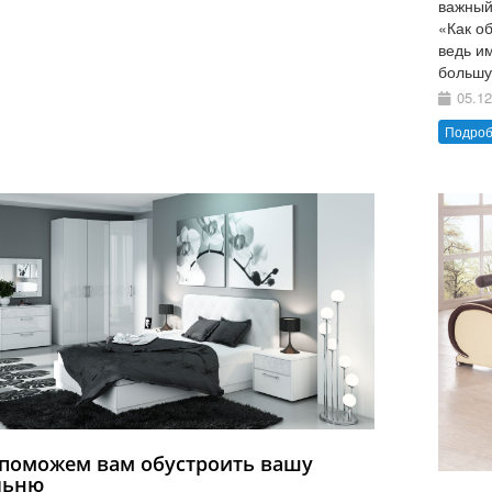
важный
«Как о
ведь и
большу
05.12
Подро
поможем вам обустроить вашу
льню