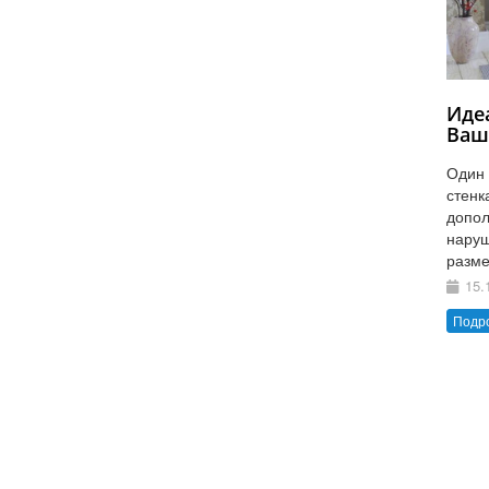
Иде
Ваш
Один 
стенк
допол
наруш
разме
15.
Подр