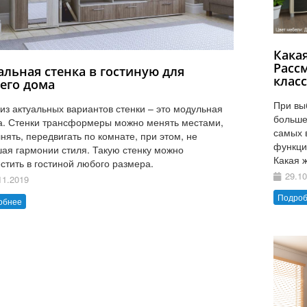
Кака
Расс
альная стенка в гостиную для
клас
его дома
При вы
из актуальных вариантов стенки – это модульная
больше
а. Стенки трансформеры можно менять местами,
самых 
нять, передвигать по комнате, при этом, не
функци
ая гармонии стиля. Такую стенку можно
Какая 
стить в гостиной любого размера.
29.10
11.2019
Подро
обнее