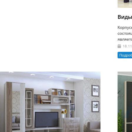
Виды
Корпус
состоя
являет
18.11
Подро