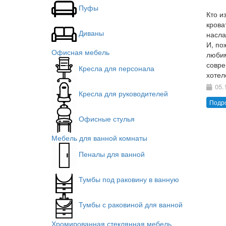
Пуфы
Кто и
крова
Диваны
насла
И, по
Офисная мебель
любим
совре
Кресла для персонала
хотел
05.
Кресла для руководителей
Подр
Офисные стулья
Мебель для ванной комнаты
Пеналы для ванной
Тумбы под раковину в ванную
Тумбы с раковиной для ванной
Хромированная стеклянная мебель