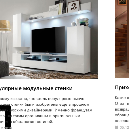
Прих
улярные модульные стенки
Какие 
кому известно, что столь популярные нынче
Ответ п
ьные стенки были изобретены еще в прошлом
возвра
французскими дизайнерами. Именно французам
обраща
язаны таким органичным и оригинальным
посеща
ием в обстановке гостиной.
05.12
12.2019