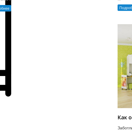
Подро
обнее
Как 
Заботл