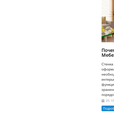
Поче
Мебе
Стенка
оформл
необхо
интерь
функци
хранен
порядо
25.10
Подро