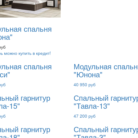
льная спальня
она"
руб
ь можно купить в кредит!
льная спальня
Модульная спальн
си"
"Юнона"
руб
40 950 руб
ьный гарнитур
Спальный гарниту
ла-15"
"Тавла-13"
руб
47 200 руб
ьный гарнитур
Спальный гарниту
ла-18"
"Тавла-3"