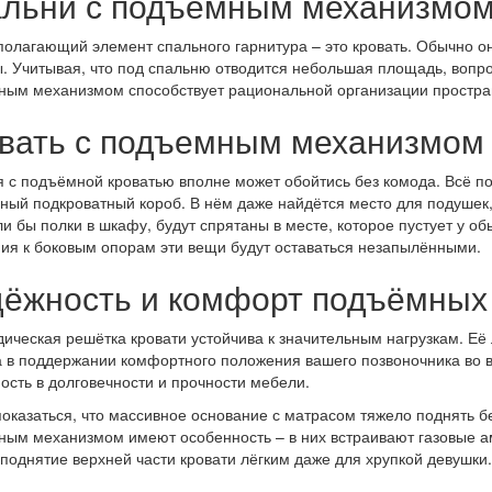
льни с подъемным механизмом 
олагающий элемент спального гарнитура – это кровать. Обычно о
. Учитывая, что под спальню отводится небольшая площадь, вопро
ым механизмом способствует рациональной организации простра
вать с подъемным механизмом
 с подъёмной кроватью вполне может обойтись без комода. Всё по
ный подкроватный короб. В нём даже найдётся место для подушек,
и бы полки в шкафу, будут спрятаны в месте, которое пустует у о
ия к боковым опорам эти вещи будут оставаться незапылёнными.
ёжность и комфорт подъёмных
ическая решётка кровати устойчива к значительным нагрузкам. Её
 в поддержании комфортного положения вашего позвоночника во в
ость в долговечности и прочности мебели.
оказаться, что массивное основание с матрасом тяжело поднять бе
ым механизмом имеют особенность – в них встраивают газовые а
поднятие верхней части кровати лёгким даже для хрупкой девушки.