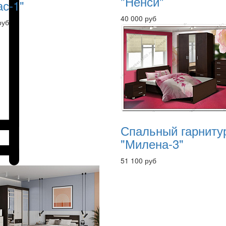
"Ненси"
ас-1"
40 000 руб
руб
Спальный гарниту
"Милена-3"
51 100 руб