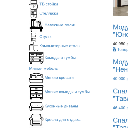
ТВ стойки
Стеллажи
Моду
Навесные полки
"Юн
Стулья
40 950 
Компьютерные столы
Тепер
Комоды и тумбы
Моду
"Нен
Мягкая мебель
Мягкие кровати
40 000 
Спал
Мягкие комоды и тумбы
"Тав
Кухонные диваны
46 400 
Спал
Кресла для отдыха
"Тав