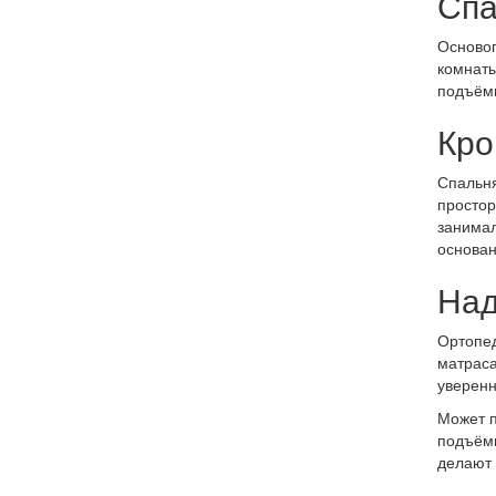
Спа
Основоп
комнаты
подъёмн
Кро
Спальня
простор
занимал
основан
Над
Ортопед
матраса
уверенн
Может п
подъёмн
делают 