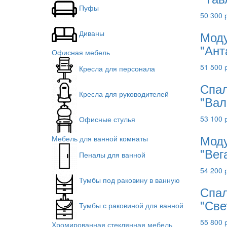
Пуфы
50 300 
Моду
Диваны
"Ант
Офисная мебель
51 500 
Кресла для персонала
Спал
Кресла для руководителей
"Вал
53 100 
Офисные стулья
Моду
Мебель для ванной комнаты
"Вег
Пеналы для ванной
54 200 
Тумбы под раковину в ванную
Спал
"Све
Тумбы с раковиной для ванной
55 800 
Хромированная стеклянная мебель