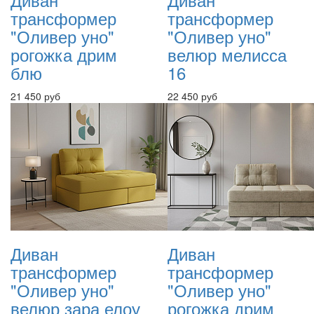
трансформер
трансформер
"Оливер уно"
"Оливер уно"
рогожка дрим
велюр мелисса
блю
16
21 450 руб
22 450 руб
Диван
Диван
трансформер
трансформер
"Оливер уно"
"Оливер уно"
велюр зара елоу
рогожка дрим