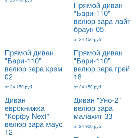
Прямой диван
"Бари-110"
велюр зара лайт
браун 05
от 24 150 руб
Прямой диван
Прямой диван
"Бари-110"
"Бари-110"
велюр зара крем
велюр зара грей
02
18
от 24 150 руб
от 24 150 руб
Диван
Диван "Уно-2"
еврокнижка
велюр зара
"Корфу Next"
малахит 33
велюр зара маус
от 24 900 руб
12